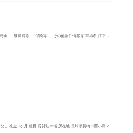
一時金 － 維持費等 － 保険等 － その他物件情報 駐車場名 江平 ...
 なし 礼金 1ヶ月 種目 賃貸駐車場 所在地 長崎県長崎市西小島２